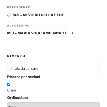
Navigazione
Articolo
PRECEDENTE
articoli
precedente:
M.5 – MISTERO DELLA FEDE
Articolo
SUCCESSIVO
successivo
M.3 – MARIA VOGLIAMO AMARTI
RICERCA
Ricerca per sezioni
Brani
Ordinati per