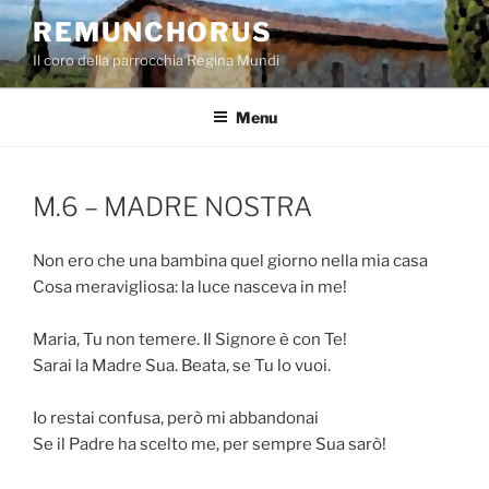
Salta
REMUNCHORUS
al
Il coro della parrocchia Regina Mundi
contenuto
Menu
M.6 – MADRE NOSTRA
Non ero che una bambina quel giorno nella mia casa
Cosa meravigliosa: la luce nasceva in me!
Maria, Tu non temere. Il Signore è con Te!
Sarai la Madre Sua. Beata, se Tu lo vuoi.
Io restai confusa, però mi abbandonai
Se il Padre ha scelto me, per sempre Sua sarò!