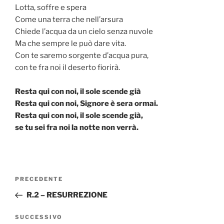
Lotta, soffre e spera
Come una terra che nell’arsura
Chiede l’acqua da un cielo senza nuvole
Ma che sempre le può dare vita.
Con te saremo sorgente d’acqua pura,
con te fra noi il deserto fiorirà.
Resta qui con noi, il sole scende già
Resta qui con noi, Signore è sera ormai.
Resta qui con noi, il sole scende già,
se tu sei fra noi la notte non verrà.
Navigazione
Articolo
PRECEDENTE
articoli
precedente:
R.2 – RESURREZIONE
Articolo
SUCCESSIVO