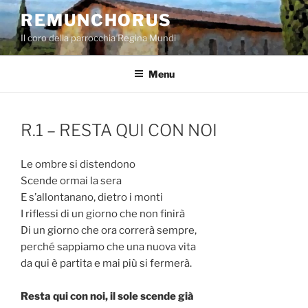
Salta
REMUNCHORUS
al
Il coro della parrocchia Regina Mundi
contenuto
Menu
R.1 – RESTA QUI CON NOI
Le ombre si distendono
Scende ormai la sera
E s’allontanano, dietro i monti
I riflessi di un giorno che non finirà
Di un giorno che ora correrà sempre,
perché sappiamo che una nuova vita
da qui è partita e mai più si fermerà.
Resta qui con noi, il sole scende già