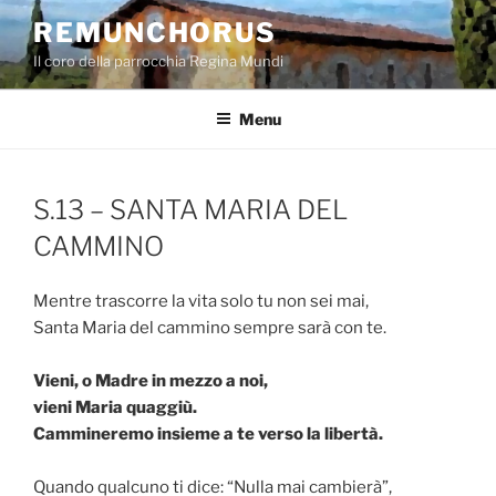
Salta
REMUNCHORUS
al
Il coro della parrocchia Regina Mundi
contenuto
Menu
S.13 – SANTA MARIA DEL
CAMMINO
Mentre trascorre la vita solo tu non sei mai,
Santa Maria del cammino sempre sarà con te.
Vieni, o Madre in mezzo a noi,
vieni Maria quaggiù.
Cammineremo insieme a te verso la libertà.
Quando qualcuno ti dice: “Nulla mai cambierà”,