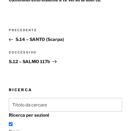
Navigazione
Articolo
PRECEDENTE
articoli
precedente:
S.14 – SANTO (Scarpa)
Articolo
SUCCESSIVO
successivo
S.12 – SALMO 117b
RICERCA
Ricerca per sezioni