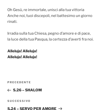
Oh Gesù, re immortale, unisci alla tua vittoria
Anche noi, tuoi discepoli, nel battesimo un giorno
rinati.
Irradia sulla tua Chiesa, pegno d’amore e di pace,
la luce della tua Pasqua, la certezza d’averti fra noi.
Alleluja! Alleluja!
Alleluja! Alleluja!
Navigazione
Articolo
PRECEDENTE
articoli
precedente:
S.26 – SHALOM
Articolo
SUCCESSIVO
successivo
S.24 – SERVO PER AMORE