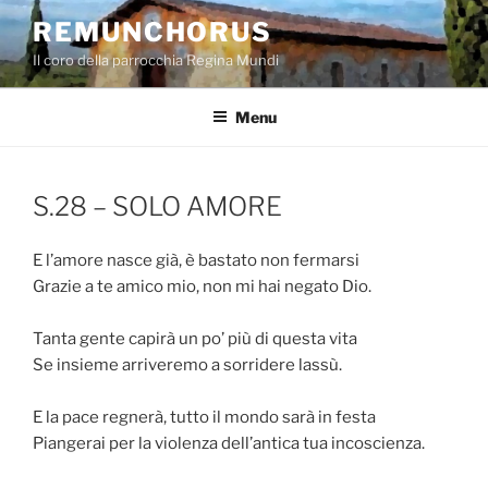
Salta
REMUNCHORUS
al
Il coro della parrocchia Regina Mundi
contenuto
Menu
S.28 – SOLO AMORE
E l’amore nasce già, è bastato non fermarsi
Grazie a te amico mio, non mi hai negato Dio.
Tanta gente capirà un po’ più di questa vita
Se insieme arriveremo a sorridere lassù.
E la pace regnerà, tutto il mondo sarà in festa
Piangerai per la violenza dell’antica tua incoscienza.