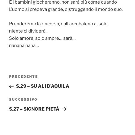
E i bambini giocheranno, non sarà più come quando
L’uomo si credeva grande, distruggendo il mondo suo.
Prenderemo la rincorsa, dall’arcobaleno al sole
niente ci dividerà,
Solo amore, solo amore… sarà…
nanana nana…
Navigazione
Articolo
PRECEDENTE
articoli
precedente:
S.29 – SU ALI D’AQUILA
Articolo
SUCCESSIVO
successivo
S.27 – SIGNORE PIETÀ