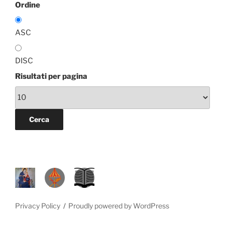
Ordine
ASC
DISC
Risultati per pagina
P
D
L
R
A
.
M
L
S
Privacy Policy
Proudly powered by WordPress
.