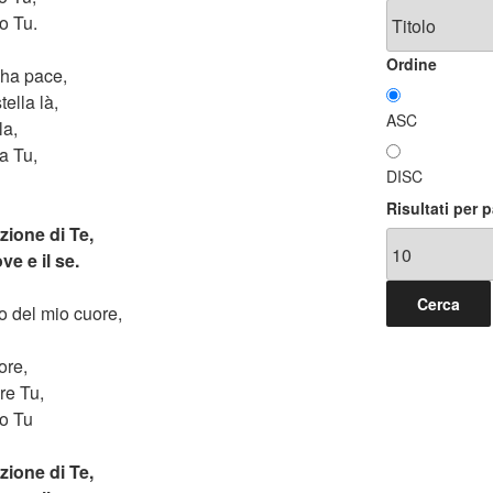
lo Tu.
Ordine
 ha pace,
ella là,
ASC
la,
ra Tu,
DISC
Risultati per 
zione di Te,
ve e il se.
o del mio cuore,
ore,
re Tu,
lo Tu
zione di Te,