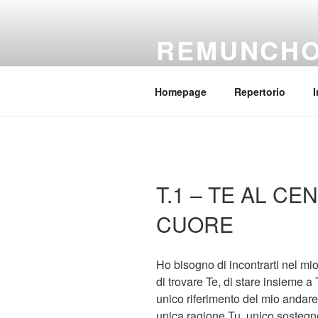
Salta
al
REMUNCH
contenuto
Il coro della parrocchia Regina
Homepage
Repertorio
I
T.1 – TE AL CE
CUORE
Ho bisogno di incontrarti nel mi
di trovare Te, di stare insieme a 
unico riferimento del mio andare
unica ragione Tu, unico sostegn