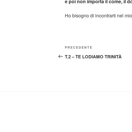
e poi non importa il come, il do
Ho bisogno di incontrarti nel mi
Navigazione
Articolo
PRECEDENTE
articoli
precedente:
T.2 – TE LODIAMO TRINITÀ