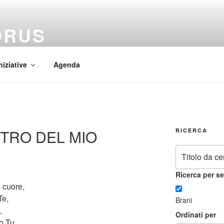
ORUS
 Mundi
niziative
Agenda
NTRO DEL MIO
RICERCA
Ricerca per se
o cuore,
Te,
Brani
,
Ordinati per
o Tu,