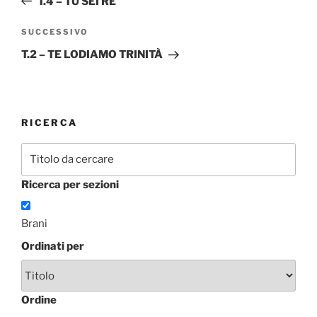
T.4 – TU SEI RE
Articolo
SUCCESSIVO
successivo
T.2 – TE LODIAMO TRINITÀ
RICERCA
Ricerca per sezioni
Brani
Ordinati per
Ordine