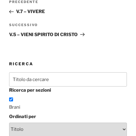
Articolo
PRECEDENTE
articoli
precedente:
V.7 – VIVERE
Articolo
SUCCESSIVO
successivo
V.5 – VIENI SPIRITO DI CRISTO
RICERCA
Ricerca per sezioni
Brani
Ordinati per