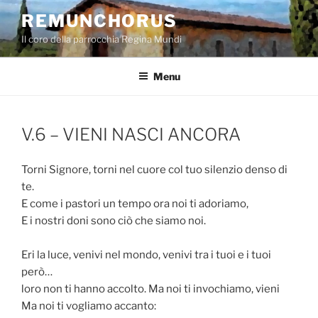
Salta
REMUNCHORUS
al
Il coro della parrocchia Regina Mundi
contenuto
Menu
V.6 – VIENI NASCI ANCORA
Torni Signore, torni nel cuore col tuo silenzio denso di
te.
E come i pastori un tempo ora noi ti adoriamo,
E i nostri doni sono ciò che siamo noi.
Eri la luce, venivi nel mondo, venivi tra i tuoi e i tuoi
però…
loro non ti hanno accolto. Ma noi ti invochiamo, vieni
Ma noi ti vogliamo accanto: