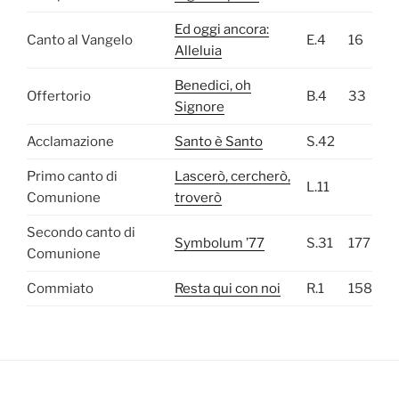
Ed oggi ancora:
Canto al Vangelo
E.4
16
Alleluia
Benedici, oh
Offertorio
B.4
33
Signore
Acclamazione
Santo è Santo
S.42
Primo canto di
Lascerò, cercherò,
L.11
Comunione
troverò
Secondo canto di
Symbolum ’77
S.31
177
Comunione
Commiato
Resta qui con noi
R.1
158