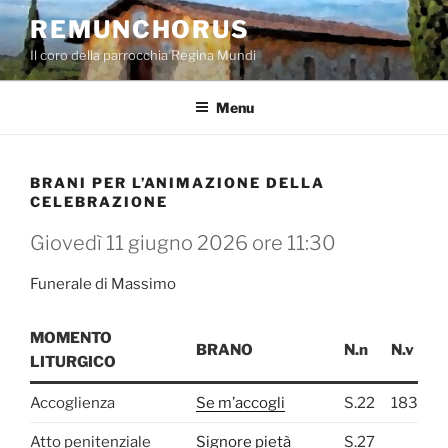
Salta
REMUNCHORUS
al
Il coro della parrocchia Regina Mundi
contenuto
Menu
BRANI PER L’ANIMAZIONE DELLA
CELEBRAZIONE
Giovedì 11 giugno 2026 ore 11:30
Funerale di Massimo
MOMENTO
BRANO
N.n
N.v
LITURGICO
Accoglienza
Se m’accogli
S.22
183
Atto penitenziale
Signore pietà
S.27