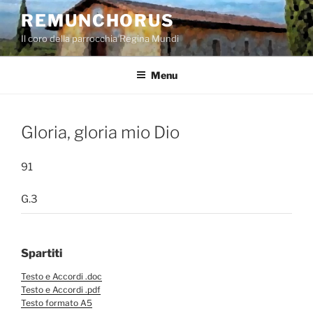
Salta
REMUNCHORUS
al
Il coro della parrocchia Regina Mundi
contenuto
Menu
Gloria, gloria mio Dio
91
G.3
Spartiti
Testo e Accordi .doc
Testo e Accordi .pdf
Testo formato A5