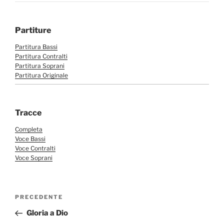
Partiture
Partitura Bassi
Partitura Contralti
Partitura Soprani
Partitura Originale
Tracce
Completa
Voce Bassi
Voce Contralti
Voce Soprani
Navigazione
Articolo
PRECEDENTE
articoli
precedente:
Gloria a Dio