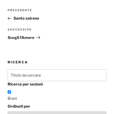
Navigazione
Articolo
PRECEDENTE
articoli
precedente:
Santo zairese
Articolo
SUCCESSIVO
successivo
Scegli l’Amore
RICERCA
Ricerca per sezioni
Brani
Ordinati per