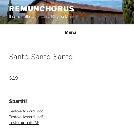
Salta
REMUNCHORUS
al
Il coro della parrocchia Regina Mundi
contenuto
Menu
Santo, Santo, Santo
S.19
Spartiti
Testo e Accordi .doc
Testo e Accordi .pdf
Testo formato A5