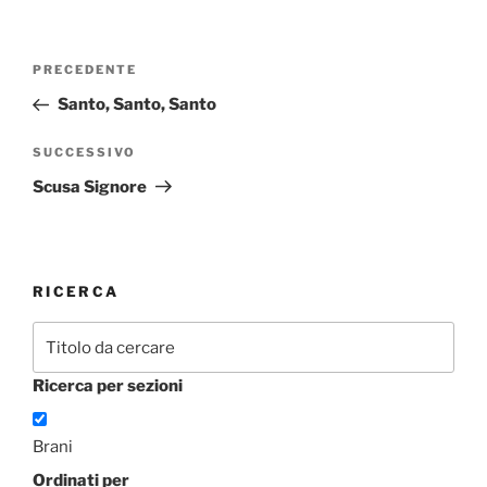
Navigazione
Articolo
PRECEDENTE
articoli
precedente:
Santo, Santo, Santo
Articolo
SUCCESSIVO
successivo
Scusa Signore
RICERCA
Ricerca per sezioni
Brani
Ordinati per