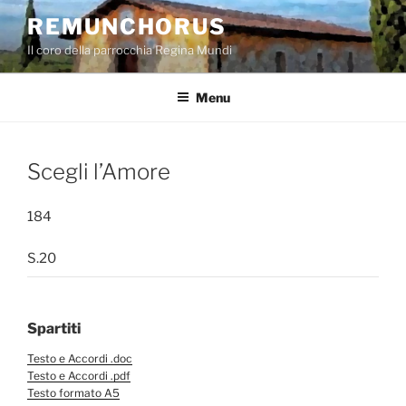
Salta
REMUNCHORUS
al
Il coro della parrocchia Regina Mundi
contenuto
Menu
Scegli l’Amore
184
S.20
Spartiti
Testo e Accordi .doc
Testo e Accordi .pdf
Testo formato A5