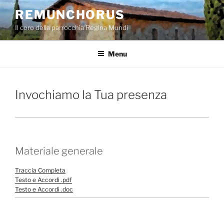
Salta
REMUNCHORUS
al
Il coro della parrocchia Regina Mundi
contenuto
Menu
Invochiamo la Tua presenza
Materiale generale
Traccia Completa
Testo e Accordi .pdf
Testo e Accordi .doc