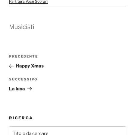
Partitura Voce Soprani
Musicisti
Navigazione
Articolo
PRECEDENTE
articoli
precedente:
Happy Xmas
Articolo
SUCCESSIVO
successivo
La luna
RICERCA