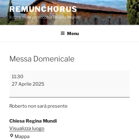
Salta
REMUNCHORUS
al
Il coro della parrocchia Regina Mundi
contenuto
Menu
Messa Domenicale
Messa
11:30
Domenicale
27 Aprile 2025
Roberto non sarà presente
Chiesa Regina Mundi
Visualizza luogo
Chiesa
Mappa