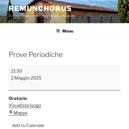
Salta
REMUNCHORUS
al
Il coro della parrocchia Regina Mundi
contenuto
Menu
Prove Periodiche
Prove
21:30
Periodiche
2 Maggio 2025
Oratorio
Visualizza luogo
Oratorio
Mappa
Add to Calendar