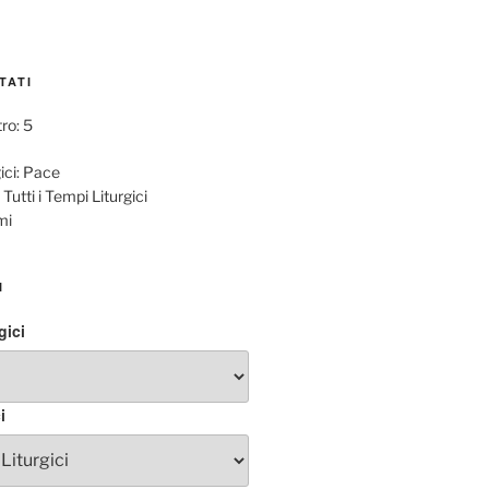
TATI
tro: 5
ci:
Pace
Tutti i Tempi Liturgici
mi
I
gici
i