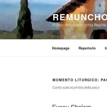
Salta
al
REMUNCH
contenuto
Il coro della parrocchia Regin
Homepage
Repertorio
I
MOMENTO LITURGICO:
PA
Canto sullo scambio della pace
Evenu Shalom