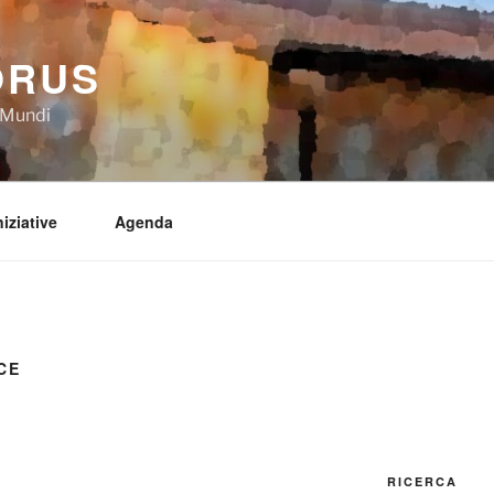
ORUS
a Mundi
niziative
Agenda
CE
RICERCA