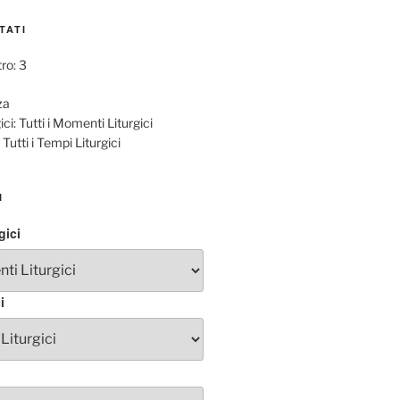
TATI
tro: 3
za
ci:
Tutti i Momenti Liturgici
Tutti i Tempi Liturgici
I
gici
i