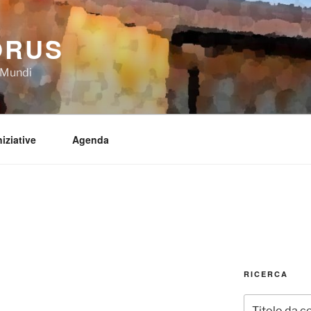
ORUS
a Mundi
niziative
Agenda
RICERCA