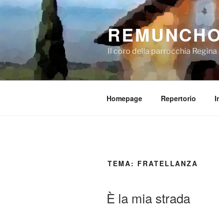
Salta
al
REMUNCH
contenuto
Il coro della parrocchia Regin
Homepage
Repertorio
I
TEMA:
FRATELLANZA
È la mia strada