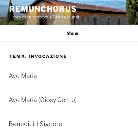
Salta
REMUNCHORUS
al
Il coro della parrocchia Regina Mundi
contenuto
Menu
TEMA:
INVOCAZIONE
Ave Maria
Ave Maria (Giosy Cento)
Benedici il Signore