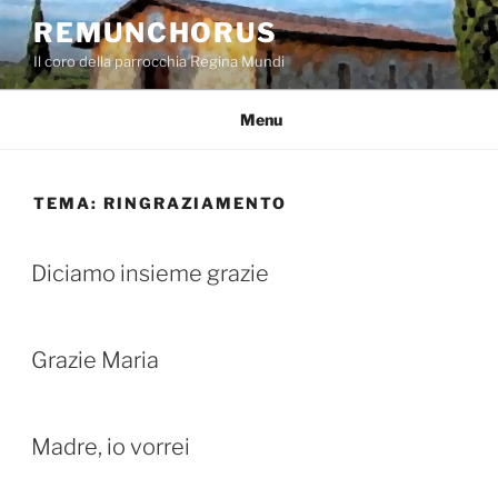
Salta
REMUNCHORUS
al
Il coro della parrocchia Regina Mundi
contenuto
Menu
TEMA:
RINGRAZIAMENTO
Diciamo insieme grazie
Grazie Maria
Madre, io vorrei