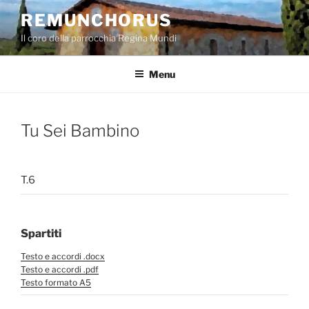
Salta
REMUNCHORUS
al
Il coro della parrocchia Regina Mundi
contenuto
Menu
Tu Sei Bambino
T.6
Spartiti
Testo e accordi .docx
Testo e accordi .pdf
Testo formato A5