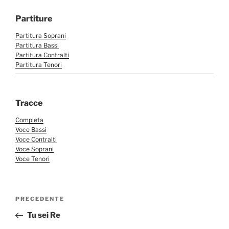
Partiture
Partitura Soprani
Partitura Bassi
Partitura Contralti
Partitura Tenori
Tracce
Completa
Voce Bassi
Voce Contralti
Voce Soprani
Voce Tenori
Navigazione
Articolo
PRECEDENTE
articoli
precedente:
Tu sei Re