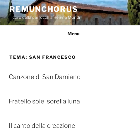
Salta
REMUNCHORUS
al
Il coro della parrocchia Regina Mundi
contenuto
Menu
TEMA:
SAN FRANCESCO
Canzone di San Damiano
Fratello sole, sorella luna
Il canto della creazione