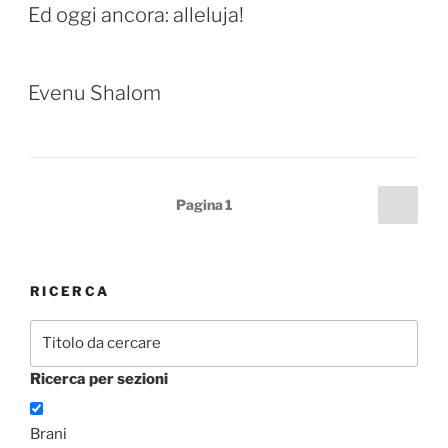
Ed oggi ancora: alleluja!
Evenu Shalom
Paginazione
Pagi
Pagina
1
succ
degli
articoli
RICERCA
Ricerca per sezioni
Brani