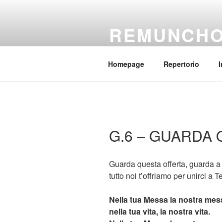
Salta
al
REMUNCH
contenuto
Il coro della parrocchia Regina
Homepage
Repertorio
I
G.6 – GUARDA
Guarda questa offerta, guarda a 
tutto noi t’offriamo per unirci a Te
Nella tua Messa la nostra mes
nella tua vita, la nostra vita.