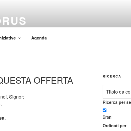
ORUS
 Mundi
niziative
Agenda
 QUESTA OFFERTA
RICERCA
noi, Signor:
Ricerca per se
.
Brani
sa,
Ordinati per