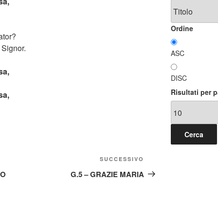
sa,
Ordine
ator?
 Signor.
ASC
sa,
DISC
Risultati per 
sa,
Articolo
SUCCESSIVO
successivo
TO
G.5 – GRAZIE MARIA