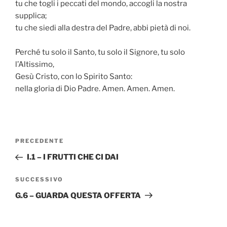
tu che togli i peccati del mondo, accogli la nostra
supplica;
tu che siedi alla destra del Padre, abbi pietà di noi.
Perché tu solo il Santo, tu solo il Signore, tu solo
l’Altissimo,
Gesù Cristo, con lo Spirito Santo:
nella gloria di Dio Padre. Amen. Amen. Amen.
Navigazione
Articolo
PRECEDENTE
articoli
precedente:
I.1 – I FRUTTI CHE CI DAI
Articolo
SUCCESSIVO
successivo
G.6 – GUARDA QUESTA OFFERTA