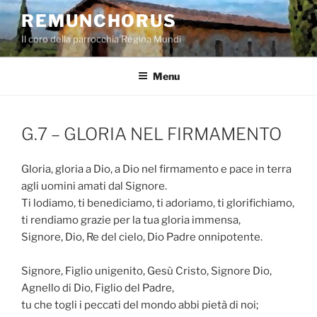
Salta
REMUNCHORUS
al
Il coro della parrocchia Regina Mundi
contenuto
Menu
G.7 – GLORIA NEL FIRMAMENTO
Gloria, gloria a Dio, a Dio nel firmamento e pace in terra
agli uomini amati dal Signore.
Ti lodiamo, ti benediciamo, ti adoriamo, ti glorifichiamo,
ti rendiamo grazie per la tua gloria immensa,
Signore, Dio, Re del cielo, Dio Padre onnipotente.
Signore, Figlio unigenito, Gesù Cristo, Signore Dio,
Agnello di Dio, Figlio del Padre,
tu che togli i peccati del mondo abbi pietà di noi;