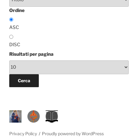
Ordine
ASC
DISC
Risultati per pagina
P
D
L
R
A
.
M
L
S
Privacy Policy
Proudly powered by WordPress
.