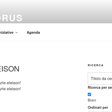
ORUS
 Mundi
niziative
Agenda
EISON
RICERCA
yrie eleison!
Ricerca per se
yrie eleison!
Brani
Ordinati per