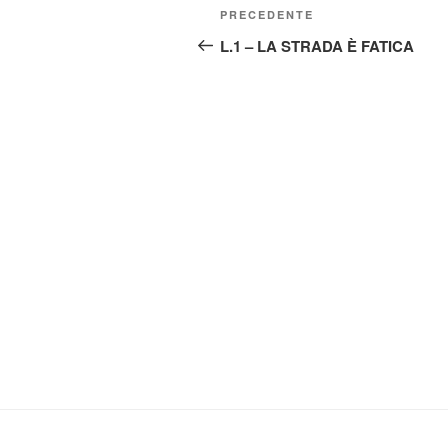
Navigazione
Articolo
PRECEDENTE
articoli
precedente:
L.1 – LA STRADA È FATICA