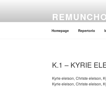
Salta
al
REMUNCH
contenuto
Il coro della parrocchia Regina
Homepage
Repertorio
I
K.1 – KYRIE EL
Kyrie eleison, Christe eleison, K
Kyrie eleison, Christe eleison, K