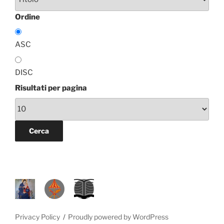
Ordine
ASC
DISC
Risultati per pagina
P
D
L
R
A
.
M
L
S
Privacy Policy
Proudly powered by WordPress
.