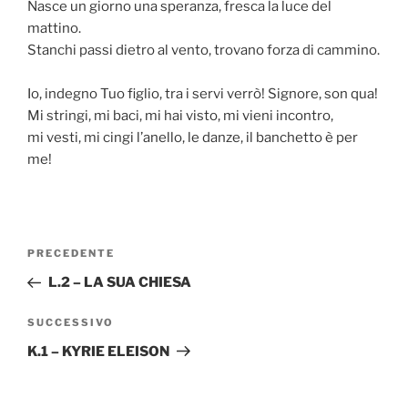
Nasce un giorno una speranza, fresca la luce del
mattino.
Stanchi passi dietro al vento, trovano forza di cammino.
Io, indegno Tuo figlio, tra i servi verrò! Signore, son qua!
Mi stringi, mi baci, mi hai visto, mi vieni incontro,
mi vesti, mi cingi l’anello, le danze, il banchetto è per
me!
Navigazione
Articolo
PRECEDENTE
articoli
precedente:
L.2 – LA SUA CHIESA
Articolo
SUCCESSIVO
successivo
K.1 – KYRIE ELEISON