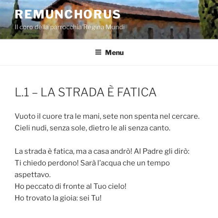
Salta
REMUNCHORUS
al
Il coro della parrocchia Regina Mundi
contenuto
Menu
L.1 – LA STRADA È FATICA
Vuoto il cuore tra le mani, sete non spenta nel cercare.
Cieli nudi, senza sole, dietro le ali senza canto.
La strada è fatica, ma a casa andrò! Al Padre gli dirò:
Ti chiedo perdono! Sarà l’acqua che un tempo
aspettavo.
Ho peccato di fronte al Tuo cielo!
Ho trovato la gioia: sei Tu!