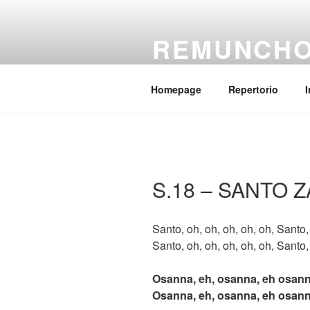
Salta
al
REMUNCH
contenuto
Il coro della parrocchia Regina
Homepage
Repertorio
I
S.18 – SANTO 
Santo, oh, oh, oh, oh, oh, Santo
Santo, oh, oh, oh, oh, oh, Santo
Osanna, eh, osanna, eh osann
Osanna, eh, osanna, eh osann