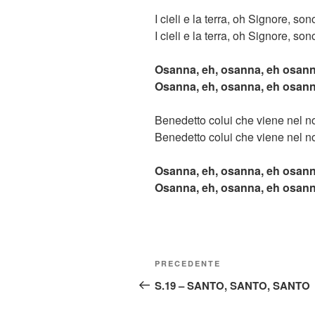
I cieli e la terra, oh Signore, son
I cieli e la terra, oh Signore, son
Osanna, eh, osanna, eh osann
Osanna, eh, osanna, eh osann
Benedetto colui che viene nel n
Benedetto colui che viene nel n
Osanna, eh, osanna, eh osann
Osanna, eh, osanna, eh osann
Navigazione
Articolo
PRECEDENTE
articoli
precedente:
S.19 – SANTO, SANTO, SANTO