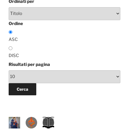
Ordinati per
Ordine
ASC
DISC
Risultati per pagina
P
D
L
R
A
.