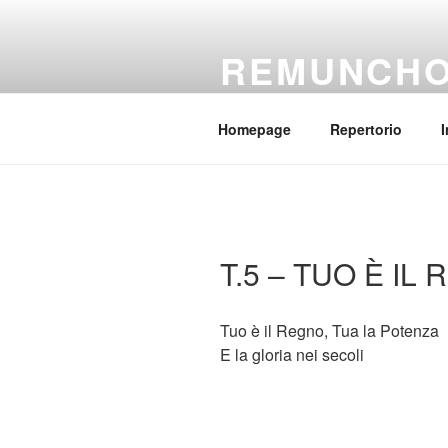
Salta
al
REMUNCH
contenuto
Il coro della parrocchia Regina
Homepage
Repertorio
I
T.5 – TUO È IL
Tuo è il Regno, Tua la Potenza
E la gloria nei secoli