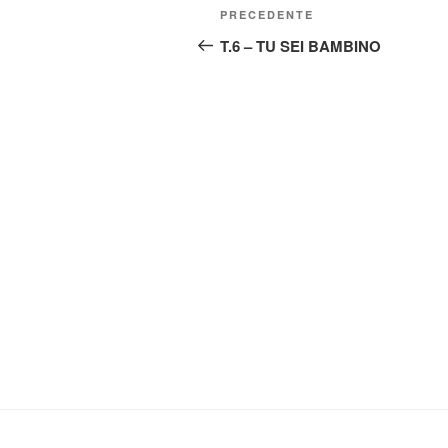
Navigazione
Articolo
PRECEDENTE
articoli
precedente:
T.6 – TU SEI BAMBINO