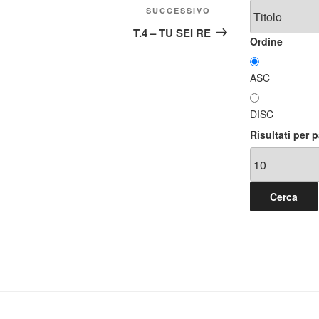
Articolo
SUCCESSIVO
successivo
T.4 – TU SEI RE
Ordine
ASC
DISC
Risultati per 