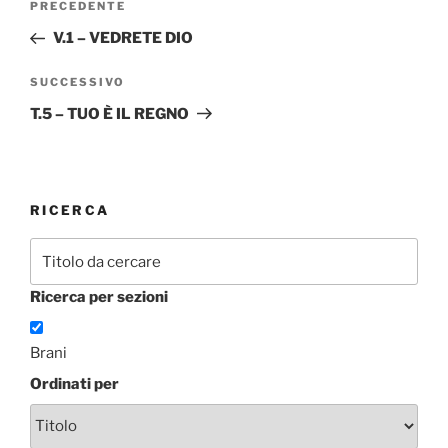
Articolo
PRECEDENTE
articoli
precedente:
V.1 – VEDRETE DIO
Articolo
SUCCESSIVO
successivo
T.5 – TUO È IL REGNO
RICERCA
Ricerca per sezioni
Brani
Ordinati per