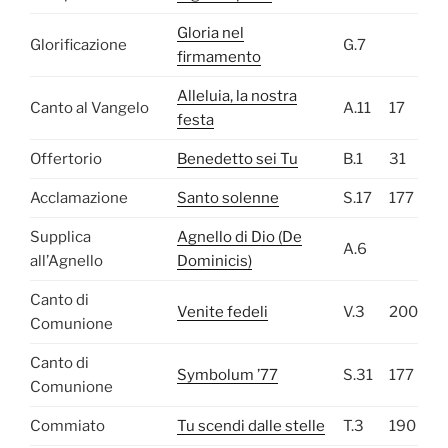
Gloria nel
Glorificazione
G.7
firmamento
Alleluia, la nostra
Canto al Vangelo
A.11
17
festa
Offertorio
Benedetto sei Tu
B.1
31
Acclamazione
Santo solenne
S.17
177
Supplica
Agnello di Dio (De
A.6
all’Agnello
Dominicis)
Canto di
Venite fedeli
V.3
200
Comunione
Canto di
Symbolum ’77
S.31
177
Comunione
Commiato
Tu scendi dalle stelle
T.3
190