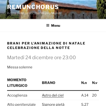
Salta
REMUNCHORUS
al
Il coro della parrocchia Regina Mundi
contenuto
Menu
BRANI PER L’ANIMAZIONE DI NATALE
CELEBRAZIONE DELLA NOTTE
Martedì 24 dicembre ore 23:00
Messa solenne
MOMENTO
BRANO
N.n
N.v
LITURGICO
Accoglienza
Astro del ciel
A.14
20
Atto penitenziale
Signore pietà
S.27