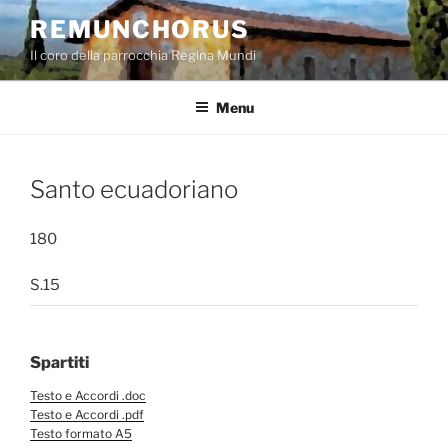
Salta
REMUNCHORUS
al
Il coro della parrocchia Regina Mundi
contenuto
Menu
Santo ecuadoriano
180
S.15
Spartiti
Testo e Accordi .doc
Testo e Accordi .pdf
Testo formato A5