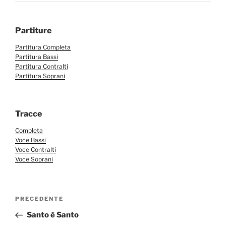
Partiture
Partitura Completa
Partitura Bassi
Partitura Contralti
Partitura Soprani
Tracce
Completa
Voce Bassi
Voce Contralti
Voce Soprani
Navigazione
Articolo
PRECEDENTE
articoli
precedente:
Santo è Santo