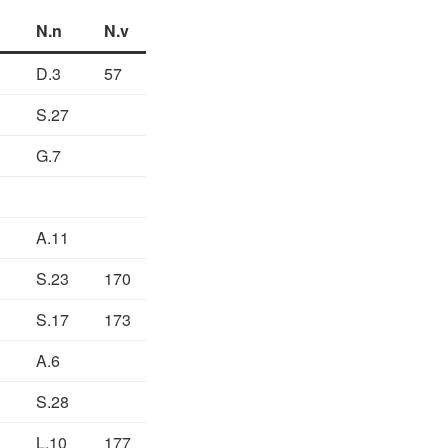
N.n
N.v
D.3
57
S.27
G.7
A.11
S.23
170
S.17
173
A.6
S.28
L.10
177