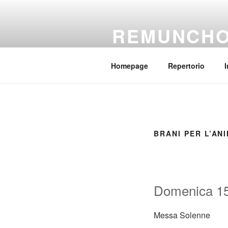
Salta
al
REMUNCH
contenuto
Il coro della parrocchia Regina
Homepage
Repertorio
I
BRANI PER L’AN
Domenica 15
Messa Solenne